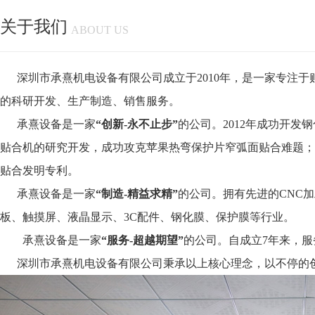
关于我们
ABOUT US
深圳市承熹机电设备有限公司成立
于
2010年，是一家专注
的科研开发、生产制造、销售服务。
承熹设备是一家
“
创新
-永不止步”
的
公司。
2012年成功开
贴合机的研究开发，成功攻克苹果热弯保护片窄弧面贴合难题；20
贴合发明专利。
承熹设备是一家
“
制造
-
精益求精
”
的公司。
拥有先进的
CNC
板、触摸屏、液晶显示、3C配件、钢化膜、保护膜等行业。
承熹设备是一家
“服务
-
超越期望
”
的
公司。自成立
7年来，服
深圳市承熹机电设备有限公司秉承以上核心理念，以不停的创